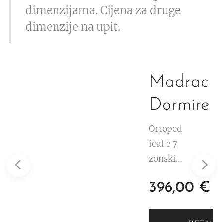
dimenzijama. Cijena za druge
dimenzije na upit.
c
Madrac
a
Dormire
Ortoped
ical e 7
zonski
madrac
€
396,00
€
od HR
visokoe
lastične