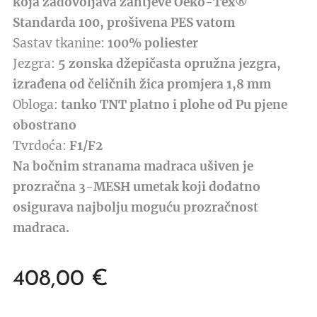
koja zadovoljava zahtjeve Oeko-Tex®
Standarda 100, prošivena PES vatom
Sastav tkanine:
100% poliester
Jezgra:
5 zonska džepičasta opružna jezgra,
izrađena od čeličnih žica promjera 1,8 mm
Obloga:
tanko TNT platno i plohe od Pu pjene
obostrano
Tvrdoća:
F1/F2
Na bočnim stranama madraca ušiven je
prozračna 3-MESH umetak koji dodatno
osigurava najbolju moguću prozračnost
madraca.
408,00
€