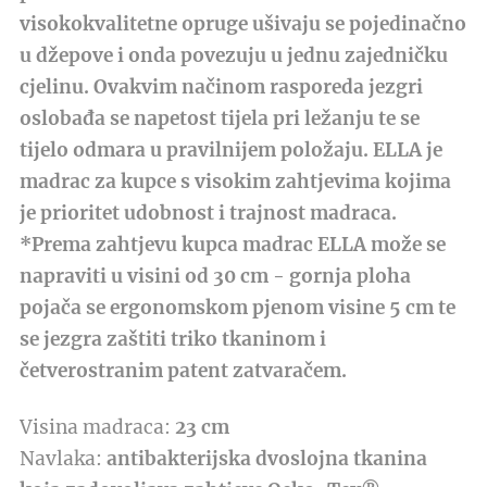
visokokvalitetne opruge ušivaju se pojedinačno
u džepove i onda povezuju u jednu zajedničku
cjelinu. Ovakvim načinom rasporeda jezgri
oslobađa se napetost tijela pri ležanju te se
tijelo odmara u pravilnijem položaju. ELLA je
madrac za kupce s visokim zahtjevima kojima
je prioritet udobnost i trajnost madraca.
*Prema zahtjevu kupca madrac ELLA može se
napraviti u visini od 30 cm - gornja ploha
pojača se ergonomskom pjenom visine 5 cm te
se jezgra zaštiti triko tkaninom i
četverostranim patent zatvaračem.
Visina madraca:
23 cm
Navlaka:
antibakterijska dvoslojna tkanina