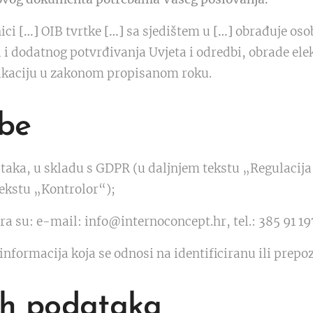
ici
[…]
OIB tvrtke
[…]
sa sjedištem u
[…]
obrađuje oso
i dodatnog potvrđivanja Uvjeta i odredbi, obrade ele
ikaciju u zakonom propisanom roku.
be
aka, u skladu s GDPR (u daljnjem tekstu „Regulacija
ekstu „Kontrolor“);
a su: e-mail: info@internoconcept.hr, tel.: 385 91 197
informacija koja se odnosi na identificiranu ili prepoz
ih podataka