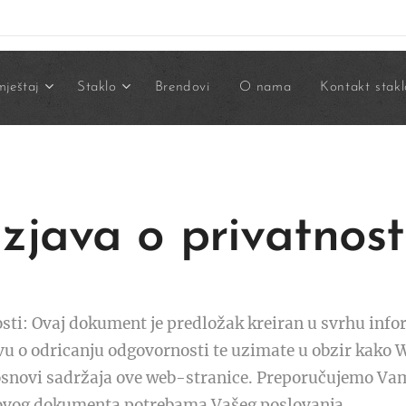
ještaj
Staklo
Brendovi
O nama
Kontakt stakl
Izjava o privatnost
sti: Ovaj dokument je predložak kreiran u svrhu infor
vu o odricanju odgovornosti te uzimate u obzir kako 
osnovi sadržaja ove web-stranice. Preporučujemo Vam
aj ovog dokumenta potrebama Vašeg poslovanja.