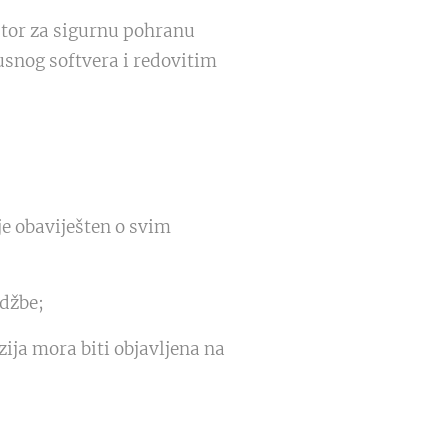
stor za sigurnu pohranu
usnog softvera i redovitim
je obaviješten o svim
džbe;
ija mora biti objavljena na