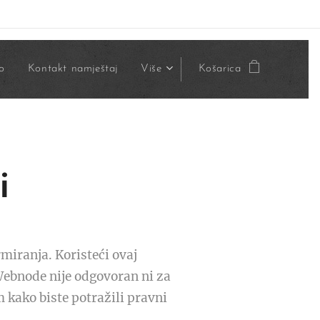
o
Kontakt namještaj
Više
Košarica
i
miranja. Koristeći ovaj
Webnode nije odgovoran ni za
 kako biste potražili pravni