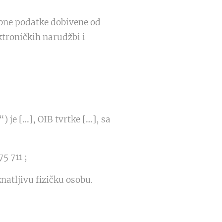
bne podatke dobivene od
ktroničkih narudžbi i
“) je
[…]
, OIB tvrtke
[…]
, sa
5 711 ;
natljivu fizičku osobu.