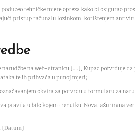
je poduzeo tehničke mjere opreza kako bi osigurao pro
jući pristup računalu lozinkom, korištenjem antivir
redbe
e narudžbe na web-stranicu
[….]
, Kupac potvrđuje da 
ataka te ih prihvaća u punoj mjeri;
 označavanjem okvira za potvrdu u formularu za naru
a pravila u bilo kojem trenutku. Nova, ažurirana verz
u
[Datum]