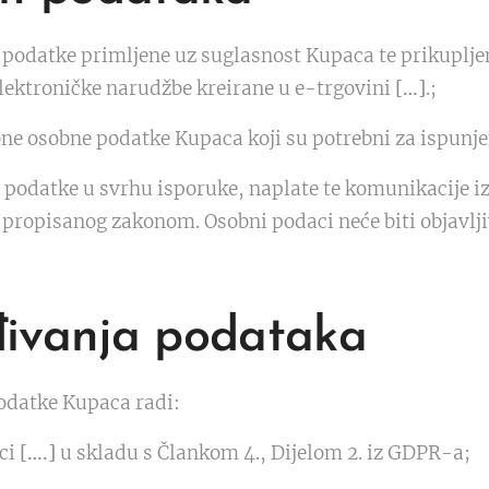
 podatke primljene uz suglasnost Kupaca te prikuplje
lektroničke narudžbe kreirane u e-trgovini
[…]
.;
e osobne podatke Kupaca koji su potrebni za ispunje
 podatke u svrhu isporuke, naplate te komunikacije i
a propisanog zakonom. Osobni podaci neće biti objavlji
đivanja podataka
odatke Kupaca radi:
ici
[….]
u skladu s Člankom 4., Dijelom 2. iz GDPR-a;