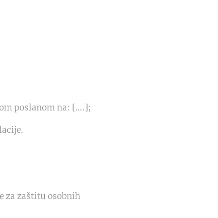
ilom poslanom na:
[….]
;
acije.
e za zaštitu osobnih