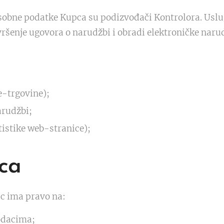
osobne podatke Kupca su podizvođači Kontrolora. Uslu
ršenje ugovora o narudžbi i obradi elektroničke naru
-trgovine);
arudžbi;
tistike web-stranice);
ca
c ima pravo na:
odacima;