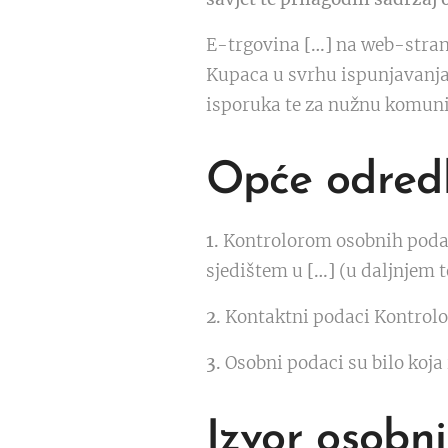
E-trgovina
[…]
na web-stran
Kupaca u svrhu ispunjavanja 
isporuka te za nužnu komun
Opće odred
1.
Kontrolorom osobnih podat
sjedištem u
[…]
(u daljnjem t
2.
Kontaktni podaci Kontrolor
3.
Osobni podaci su bilo koja 
Izvor osobn