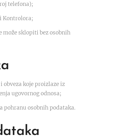
oj telefona);
i Kontrolora;
e može sklopiti bez osobnih
ka
 obveza koje proizlaze iz
čenja ugovornog odnosa;
za pohranu osobnih podataka.
odataka