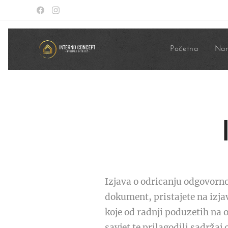
Početna
Nam
Izjava o odricanju odgovorno
dokument, pristajete na izja
koje od radnji poduzetih na 
savjet te prilagodili sadrž