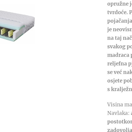
opružne j
tvrdoće. 
pojačanja
je neovis
na taj na
svakog po
madraca p
reljefna 
se već na
osjete po
s kraljež
Visina ma
Navlaka:
postotkom
zadovolj