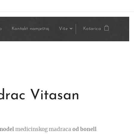
o
Kontakt namještaj
Više
Košarica
rac Vitasan
model
medicinskog madraca
od bonell