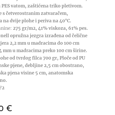
 PES vatom, zaštićena triko pletivom.
e s četverostranim zatvaračem,
 na dvije plohe i periva na 40°C.
anine:
275 gr/m2, 41% viskoza, 61% pes.
nell opružna jezgra izrađena od čelične
mjera 2,2 mm u madracima do 100 cm
2,4 mm u madracima preko 100 cm širine.
ohe od tvrdog filca 700 gr, Ploče od PU
nske pjene, debljine 2,5 cm obostrano,
ka pjena visine 5 cm, anatomska
no.
F2
0
€