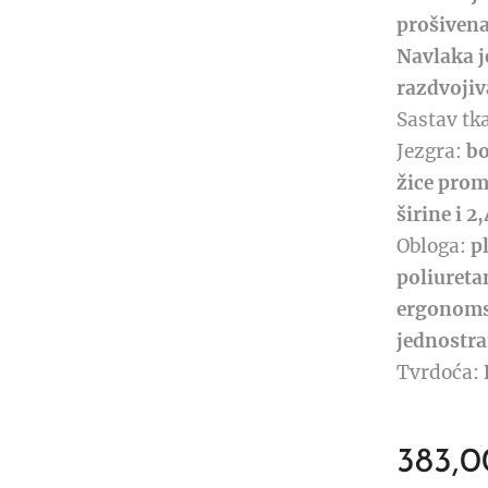
prošivena
Navlaka j
razdvojiva
Sastav tk
Jezgra:
bo
žice pro
širine i 
Obloga:
pl
poliureta
ergonoms
jednostra
Tvrdoća:
383,0