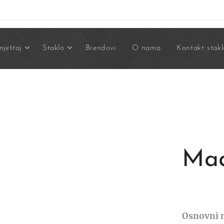
ještaj
Staklo
Brendovi
O nama
Kontakt stakl
Mad
Osnovni 