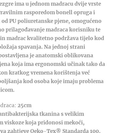
ezgre ima u jednom madracu dvije vrste
Pravilnim rasporedom bonell opruga i
 od PU poliuretanske pjene, omogućeno
no prilagođavanje madraca korisniku te
čin madrac kvalitetno podržava tijelo kod
ložaja spavanja. Na jednoj strani
ostavljena je anatomski oblikovana
pjena koja ima ergonomski učinak tako da
kon kratkog vremena korištenja već
boljšanja kod osoba koje imaju problema
nicom.
draca:
25cm
antibakterijska tkanina s velikim
 viskoze koja pridonosi mekoći,
ava zahtjeve Oeko-Tex® Standarda 100,