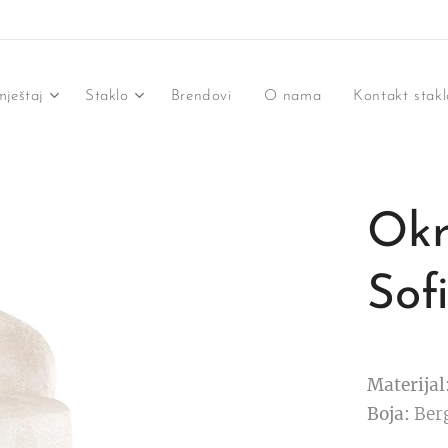
ještaj
Staklo
Brendovi
O nama
Kontakt stakl
Okr
Sof
Materijal
Boja:
Berg