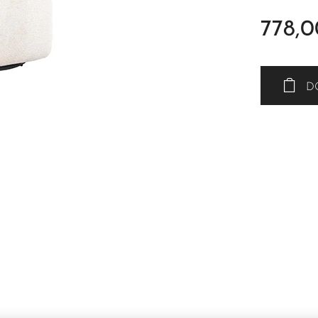
778,0
D