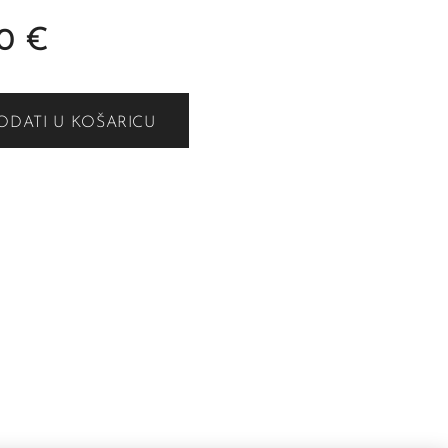
0
€
ODATI U KOŠARICU