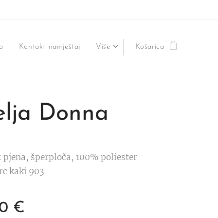
o
Kontakt namještaj
Više
Košarica
elja Donna
:
pjena, šperploča, 100% poliester
rc kaki 903
00
€