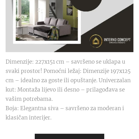
Dimenzije: 227x151 cm – savršeno se uklapa u
svaki prostor! Pomoćni ležaj: Dimenzije 197x125
cm – idealno za goste ili opuštanje. Univerzalan
kut: Montaža lijevo ili desno – prilagođava se
vašim potrebama.
Boja: Elegantna siva – savršeno za moderan i
klasičan interijer.