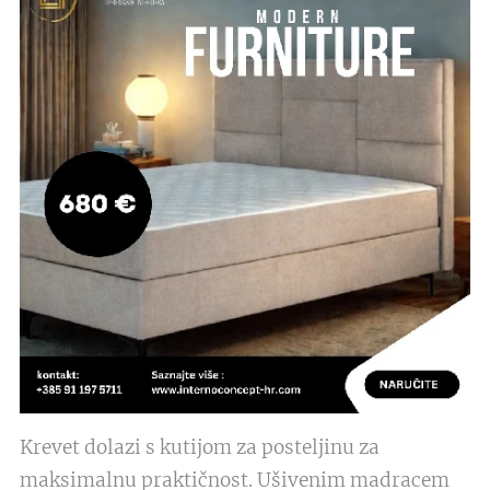
Krevet dolazi s kutijom za posteljinu za
maksimalnu praktičnost. Ušivenim madracem